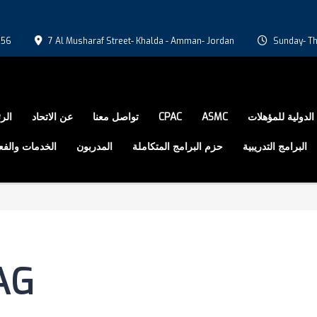
056
7 Al Musharaf Street- Khalda - Amman- Jordan
Sunday- Th
الر
عن الاتحاد
تواصل معنا
CPAC
ASMC
الدولية للمؤهلات
البرامج التدريبية
حزم البرامج المتكاملة
المدربون
الخدمات والفع
AG