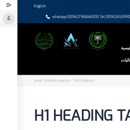
English
whatapp:00962796846000 Tel:0096265399
ئيسية
اليات
ARAB TRAINERS UNION
>
TYPOGRAPHY
H1 HEADING T