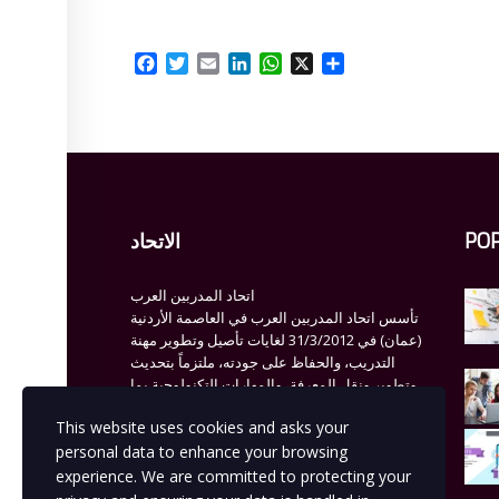
Facebook
Twitter
Email
LinkedIn
WhatsApp
X
Share
الاتحاد
PO
اتحاد المدربين العرب
تأسس اتحاد المدربين العرب في العاصمة الأردنية
(عمان) في 31/3/2012 لغايات تأصيل وتطوير مهنة
التدريب، والحفاظ على جودته، ملتزماً بتحديث
وتطوير ونقل المعرفة، والمهارات التكنولوجية بما
يعزز قدرات الباحثين والخريجين وتعزيز النمو
This website uses cookies and asks your
الشخصي والتنظيمي وتحسين جودة الأداء والإنتاجية
personal data to enhance your browsing
والتنمية المستدامة
experience. We are committed to protecting your