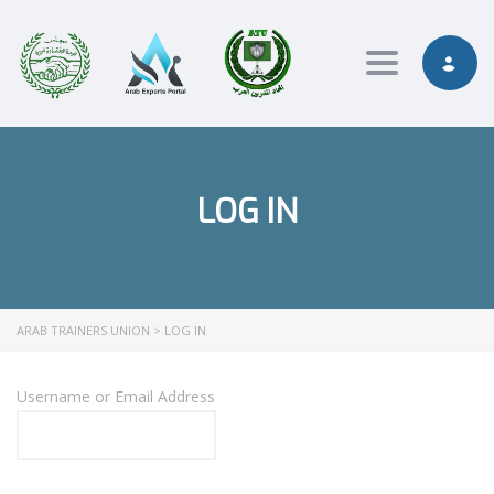
Toggle nav
LOG IN
ARAB TRAINERS UNION
>
LOG IN
Username or Email Address