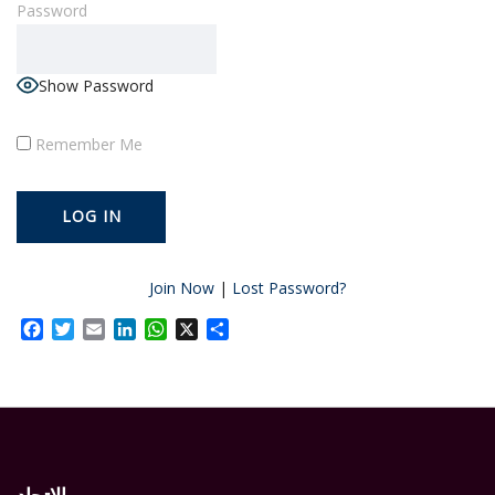
Password
Show Password
Remember Me
Join Now
|
Lost Password?
Facebook
Twitter
Email
LinkedIn
WhatsApp
X
Share