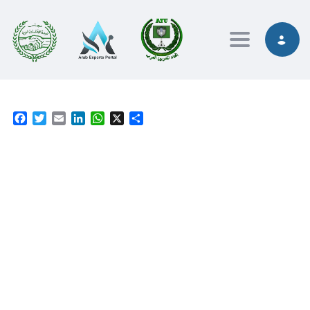
Toggle nav
Facebook
Twitter
Email
LinkedIn
WhatsApp
X
Share