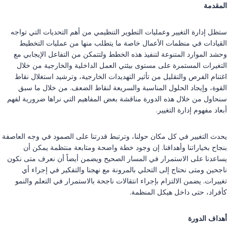
المقدمة
ستظل إدارة التغيير وعمليات التطوير التنظيمي من أهم التحديات التي تواجه
القيادات في منظمات الأعمال خاصة ما يتطلب منها من عمليات التخطيط
وحشد الموارد المتنوعة لتنفيذ هذه الخطط ولتتمكن من التفاعل الإيجابي مع
التغيرات المستمرة على مستوى بيئتي العمل الداخلية والخارجية من خلال
اغتنام الفرص والتقليل من تأثير التهديدات الخارجية، وترشيد استغلال نقاط
القوة، وإيجاد الحلول المناسبة والسريعة لنقاط الضعف. من خلال ما سبق
سنحاول من خلال هذه الدورة مناقشة بعض المفاهيم التي نراها ضرورية لفهم
أبعاد مفهوم إدارة التغيير.
يحدث التغيير في كل مكان حولنا، وترتبط قدرتنا على الصمود في وجه العاصفة
بنجاح بخياراتنا وأهدافنا. إن وجود خطة واضحة ومتابعة منتظمة يمكن أن
يساعدنا على الاستمرار في المسار الصحيح ويضمن أيضاً أن نعرف متى نكون
ناجحين ومتى نحتاج إلى التحلي بالمرونة مع نهجنا والتفكير في إجراء أي
تغييرات. يضمن الالتزام بإجراء انتقالات ناجحة بالاستمرار في التعلم والنمو
كأفراد، حتى داخل هيكل المنظمة.
أهداف الدورة