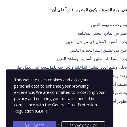
في نهاية الدورة سيكون المتدرب قادراً على أن:
يستوعب مفهوم التغيير.
يميز بين نماذج التغيير المختلفة.
يدرك أهمية الانتقال في مراحل التغيير.
يبدع في تطبيق إستراتيجيات التغيير.
يدرك متطلبات تطبيق أساليب ومناهج التغيير.
يحلل ويقيم أبعاد البيئتين الداخلية والخارجية للمؤسسة التي يعمل بها.
يحدد ويشخص فرص التغيير المتاحة والتحديات المحتملة للمؤسسة.
This website uses cookies and asks your
يصنف أنماط وسلوك الأفراد نحو التغيير.
personal data to enhance your browsing
experience. We are committed to protecting your
يشخص أسباب مقاومة التغيير لدى الأفراد.
privacy and ensuring your data is handled in
تطوير أساليب وبدائل التعامل للتكيف ومقاومة التغيير ودمج الموظفين.
compliance with the
General Data Protection
Regulation (GDPR)
.
OK, I AGREE
PRIVACY POLICY